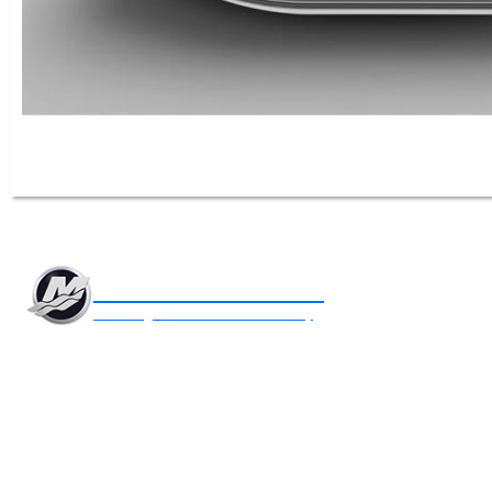
AKUATEK MARİN
Mercury Yetkili Servis ve Satış
Akuatek Marin, 35+ yıllık tecrübesi, uzman
kadrosu ve modern ekipmanlarıyla deniz
motorlarının bakım ve onarımında 7/24
güvenilir ve profesyonel hizmet sunar