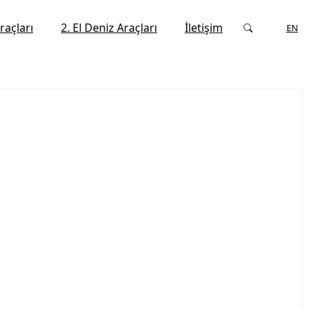
raçları
2. El Deniz Araçları
İletişim
TR
EN