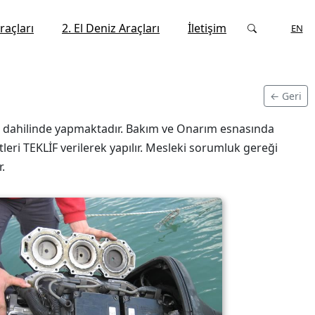
raçları
2. El Deniz Araçları
İletişim
TR
EN
← Geri
isi dahilinde yapmaktadır. Bakım ve Onarım esnasında
leri TEKLİF verilerek yapılır. Mesleki sorumluk gereği
.