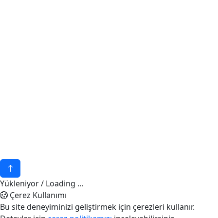
İletişim
BİZE ULAŞIN
+90 (232) 776 64 35
E-POSTA
akuatekmarin@gmail.com
ADRES
Seferihisar Caddesi Bademler Mahallesi
No : 36 34530 Urla - İZMİR
© 2026 - Akuatek Marin
KVKK
invilon web tasarım
Yükleniyor / Loading ...
Çerez Kullanımı
Bu site deneyiminizi geliştirmek için çerezleri kullanır.