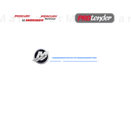
Markalar
Markala
AKUATEK MARİN
Mercury Yetkili Servis ve Satış
Akuatek Marin, 35+ yıllık tecrübesi, uzman
kadrosu ve modern ekipmanlarıyla deniz
motorlarının bakım ve onarımında 7/24
güvenilir ve profesyonel hizmet sunar
Anasayfa
Hakkımızda
Deniz Araçları
2. El Deniz Araçları